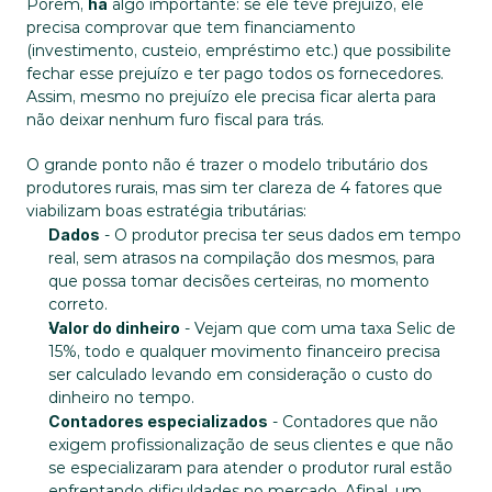
Porém, 
há
 algo importante: se ele teve prejuízo, ele 
precisa comprovar que tem financiamento 
(investimento, custeio, empréstimo etc.) que possibilite 
fechar esse prejuízo e ter pago todos os fornecedores. 
Assim, mesmo no prejuízo ele precisa ficar alerta para 
não deixar nenhum furo fiscal para trás.
O grande ponto não é trazer o modelo tributário dos 
produtores rurais, mas sim ter clareza de 4 fatores que 
viabilizam boas estratégia tributárias:
Dados
 - O produtor precisa ter seus dados em tempo 
real, sem atrasos na compilação dos mesmos, para 
que possa tomar decisões certeiras, no momento 
correto.
Valor do dinheiro
 - Vejam que com uma taxa Selic de 
15%, todo e qualquer movimento financeiro precisa 
ser calculado levando em consideração o custo do 
dinheiro no tempo.
Contadores especializados
 - Contadores que não 
exigem profissionalização de seus clientes e que não 
se especializaram para atender o produtor rural estão 
enfrentando dificuldades no mercado. Afinal, um 