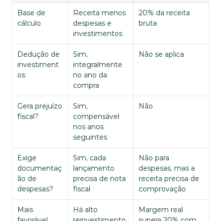
Base de 
Receita menos 
20% da receita 
cálculo
despesas e 
bruta
investimentos
Dedução de 
Sim, 
Não se aplica
investiment
integralmente 
os
no ano da 
compra
Gera prejuízo 
Sim, 
Não
fiscal?
compensável 
nos anos 
seguintes
Exige 
Sim, cada 
Não para 
documentaç
lançamento 
despesas, mas a 
ão de 
precisa de nota 
receita precisa de 
despesas?
fiscal
comprovação
Mais 
Há alto 
Margem real 
favorável 
reinvestimento 
supera 20% com 