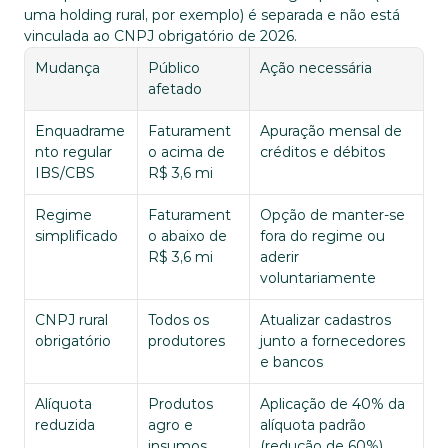
uma holding rural, por exemplo) é separada e não está 
vinculada ao CNPJ obrigatório de 2026.
Mudança
Público 
Ação necessária
afetado
Enquadrame
Faturament
Apuração mensal de 
nto regular 
o acima de 
créditos e débitos
IBS/CBS
R$ 3,6 mi
Regime 
Faturament
Opção de manter-se 
simplificado
o abaixo de 
fora do regime ou 
R$ 3,6 mi
aderir 
voluntariamente
CNPJ rural 
Todos os 
Atualizar cadastros 
obrigatório
produtores
junto a fornecedores 
e bancos
Alíquota 
Produtos 
Aplicação de 40% da 
reduzida
agro e 
alíquota padrão 
insumos
(redução de 60%)