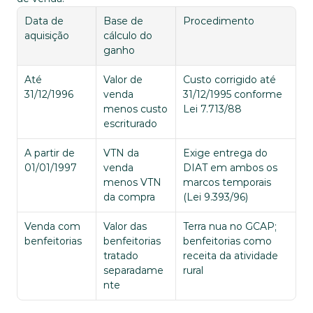
Data de 
Base de 
Procedimento
aquisição
cálculo do 
ganho
Até 
Valor de 
Custo corrigido até 
31/12/1996
venda 
31/12/1995 conforme 
menos custo 
Lei 7.713/88
escriturado
A partir de 
VTN da 
Exige entrega do 
01/01/1997
venda 
DIAT em ambos os 
menos VTN 
marcos temporais 
da compra
(Lei 9.393/96)
Venda com 
Valor das 
Terra nua no GCAP; 
benfeitorias
benfeitorias 
benfeitorias como 
tratado 
receita da atividade 
separadame
rural
nte