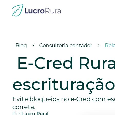
Blog
Consultoria contador
Rela
 E-Cred Rural: erros na 
escrituraçã
Evite bloqueios no e-Cred com esc
correta.
Por:
Lucro Rural