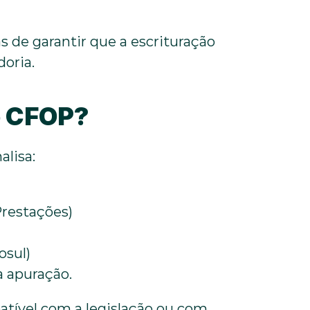
s de garantir que a escrituração 
oria.
o CFOP?
lisa:
Prestações)
sul)
a apuração.
tível com a legislação ou com 